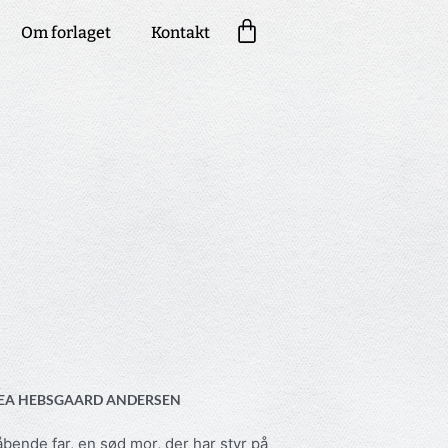
Kurv
Om forlaget
Kontakt
F LEA HEBSGAARD ANDERSEN
åbende far, en sød mor, der har styr på