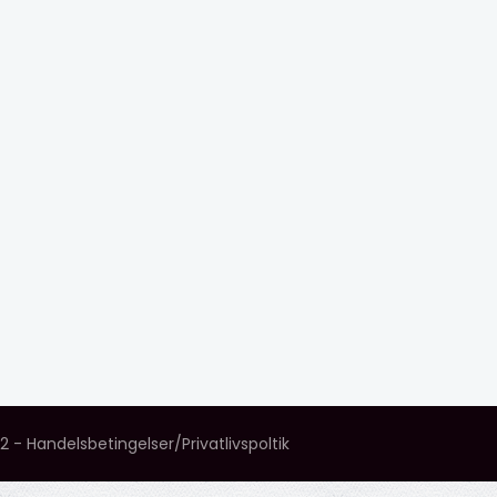
42 -
Handelsbetingelser
/
Privatlivspoltik