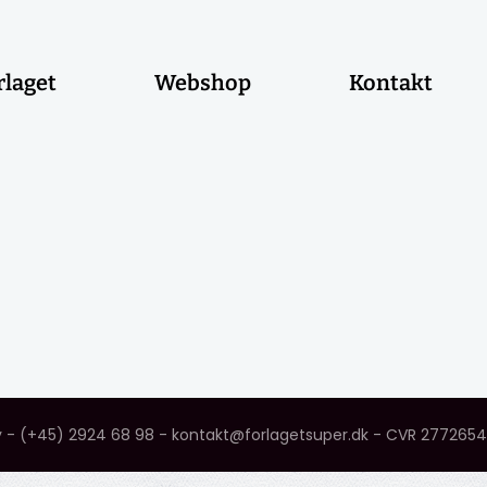
rlaget
Webshop
Kontakt
y - (+45) 2924 68 98 - kontakt@forlagetsuper.dk - CVR 277265