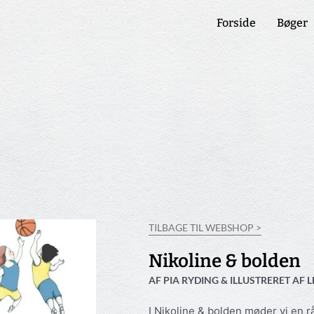
Forside
Bøger
TILBAGE TIL WEBSHOP >
Nikoline & bolden
AF PIA RYDING & ILLUSTRERET A
I Nikoline & bolden møder vi en r