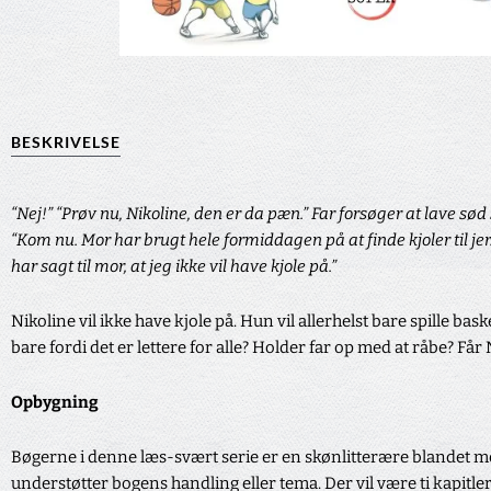
BESKRIVELSE
“Nej!” “Prøv nu, Nikoline, den er da pæn.” Far forsøger at lave sød 
“Kom nu. Mor har brugt hele formiddagen på at finde kjoler til jer.
har sagt til mor, at jeg ikke vil have kjole på.”
Nikoline vil ikke have kjole på. Hun vil allerhelst bare spille bas
bare fordi det er lettere for alle? Holder far op med at råbe? Får Ni
Opbygning
Bøgerne i denne læs-svært serie er en skønlitterære blandet me
understøtter bogens handling eller tema. Der vil være ti kapitler