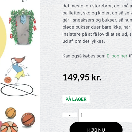
det meste, en storebror, der må al
pailletter, sko og kjoler, og så sel
går i sneaksers og bukser, så hun 
bløde bukser duer bare ikke, når m
insistere på at få lov til at se ud,
ud af, om det lykkes.
Kan også købes som
E-bog her
(P
149,95
kr.
PÅ LAGER
Quantity
KØB NU