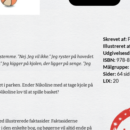
Skrevet af:
P
Illustreret a
Udgivelsesd
stemme. “Nej. Jeg vil ikke.” Jeg ryster på hovedet.
ISBN:
978-8
” Jeg kigger på kjolen, der ligger på senge. “Jeg
Målgruppe:
Sider:
64 sid
LIX:
20
ket i parken. Ender Nikoline med at tage kjole på
koline lov til at spille basket?
d illustrerede faktasider. Faktasiderne
 i den enkelte bog, og bøgerne vil altid ende på