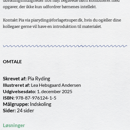
udviklingsmuligheder hos højt begavede børn kombineret med
opgaver, der ikke kun udfordrer børnenes intellekt.
Kontakt Pia via piaryding@forlagetsuper.dk, hvis du og/eller dine
kollegaer gerne vil have en introduktion til materialet.
OMTALE
Skrevet af:
Pia Ryding
Illustreret af:
Lea Hebsgaard Andersen
Udgivelsesdato:
1. december 2025
ISBN:
978-87-976124-1-5
Målgruppe:
Indskoling
Sider:
24 sider
Løsninger