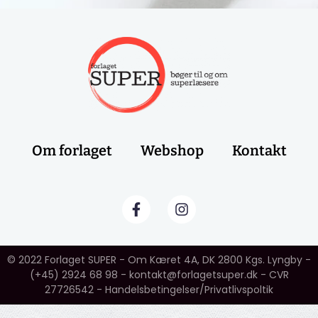
Om forlaget
Webshop
Kontakt
F
I
a
n
c
s
e
t
b
a
© 2022 Forlaget SUPER - Om Kæret 4A, DK 2800 Kgs. Lyngby -
o
g
(+45) 2924 68 98 - kontakt@forlagetsuper.dk - CVR
o
r
27726542 -
Handelsbetingelser
/
Privatlivspoltik
k
a
-
m