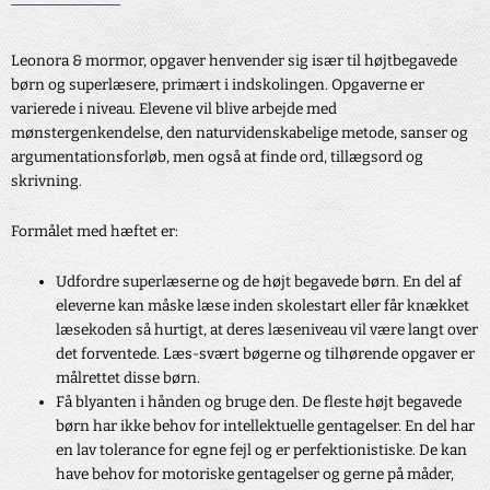
Leonora & mormor, opgaver henvender sig især til højtbegavede
børn og superlæsere, primært i indskolingen. Opgaverne er
varierede i niveau. Elevene vil blive arbejde med
mønstergenkendelse, den naturvidenskabelige metode, sanser og
argumentationsforløb, men også at finde ord, tillægsord og
skrivning.
Formålet med hæftet er:
Udfordre superlæserne og de højt begavede børn. En del af
eleverne kan måske læse inden skolestart eller får knækket
læsekoden så hurtigt, at deres læseniveau vil være langt over
det forventede. Læs-svært bøgerne og tilhørende opgaver er
målrettet disse børn.
Få blyanten i hånden og bruge den. De fleste højt begavede
børn har ikke behov for intellektuelle gentagelser. En del har
en lav tolerance for egne fejl og er perfektionistiske. De kan
have behov for motoriske gentagelser og gerne på måder,