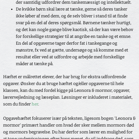
der samtidig udfordrer dem tankemæssigt og intellektuelt.
De kvikke børn skal lære at tænke, gerne så deres tanker
ikke løber af med dem, og de selv bliver i stand til at finde
svar på en del af deres spørgsmål. Børnene tænker hurtigt,
og det kan nogle gange blive kaotisk, så der kan være behov
for forskellige strategier til at angribe en tanke og et emne.
En del af opgaverne tager derfor fat i tankegange og
mønstre, fx ved at gætte, undersøge og så komme med et
resultat eller ved at udfordre og arbejde med forskellige
måder at tænke på.
Hæftet er målrettet elever, der har brug for ekstra udfordrende
opgaver. Ønsker du at bruge hæftet og/eller opgaverne til hele
klassen, kan du med fordel kigge på Leonora & mormor, opgaver,
lærervejledning og læseplan. Løsninger er inkluderet i materialet,
som du finder
her
.
Opgavehæftet fokuserer især på teksten, ligesom bogen ‘Leonora &
mormor’ primært handler om hvad der sker mellem mormors død
og mormors begravelse. Du har derfor som lærer en mulighed for
at tone undervisningen efter hvor meget, du vil inddrage død, sorg,