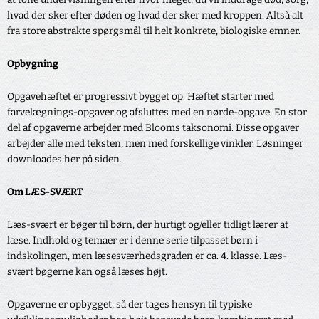
hvad der sker efter døden og hvad der sker med kroppen. Altså alt
fra store abstrakte spørgsmål til helt konkrete, biologiske emner.
Opbygning
Opgavehæftet er progressivt bygget op. Hæftet starter med
farvelægnings-opgaver og afsluttes med en nørde-opgave. En stor
del af opgaverne arbejder med Blooms taksonomi. Disse opgaver
arbejder alle med teksten, men med forskellige vinkler. Løsninger
downloades her på siden.
Om LÆS-SVÆRT
Læs-svært er bøger til børn, der hurtigt og/eller tidligt lærer at
læse. Indhold og temaer er i denne serie tilpasset børn i
indskolingen, men læsesværhedsgraden er ca. 4. klasse. Læs-
svært bøgerne kan også læses højt.
Opgaverne er opbygget, så der tages hensyn til typiske